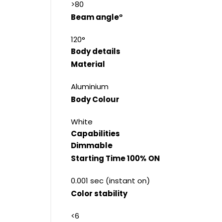
>80
Beam angle°
120°
Body details
Material
Aluminium
Body Colour
White
Capabilities
Dimmable
Starting Time 100% ON
0.001 sec (instant on)
Color stability
<6