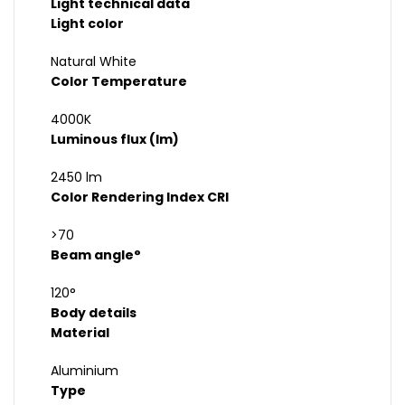
Light technical data
Light color
Natural White
Color Temperature
4000K
Luminous flux (lm)
2450 lm
Color Rendering Index CRI
>70
Beam angle°
120°
Body details
Material
Aluminium
Type