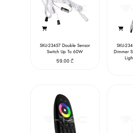
SKU-23457 Double Sensor
SKU-234
Switch Up To 60W
Dimmer Sw
Lig
59.00
₾