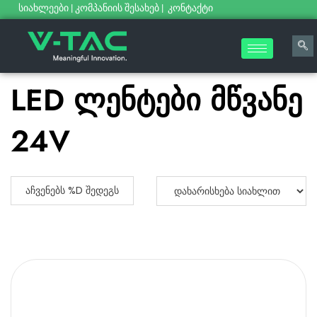
სიახლეები
|
კომპანიის შესახებ
|
კონტაქტი
LED ლენტები მწვანე
24V
ᲐᲩᲕᲔᲜᲔᲑᲡ %D ᲨᲔᲓᲔᲒᲡ