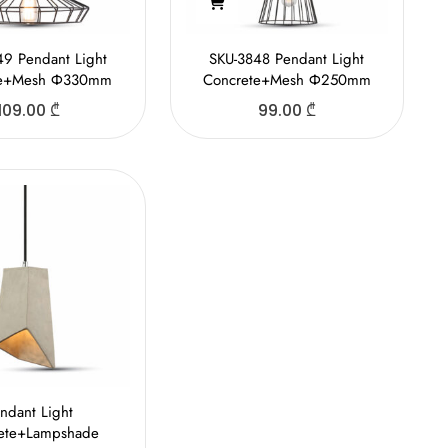
49 Pendant Light
SKU-3848 Pendant Light
te+Mesh Ф330mm
Concrete+Mesh Ф250mm
109.00
₾
99.00
₾
ndant Light
ete+Lampshade