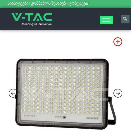
სიახლეები
|
კომპანიის შესახებ
|
კონტაქტი