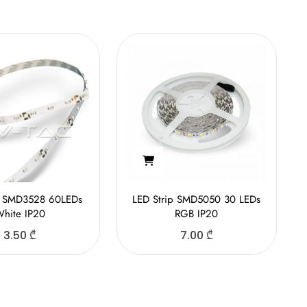
p SMD3528 60LEDs
LED Strip SMD5050 30 LEDs
hite IP20
RGB IP20
3.50
₾
7.00
₾