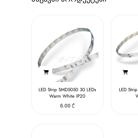
LED Strip SMD5050 30 LEDs
LED Stri
Warm White IP20
W
6.00
₾