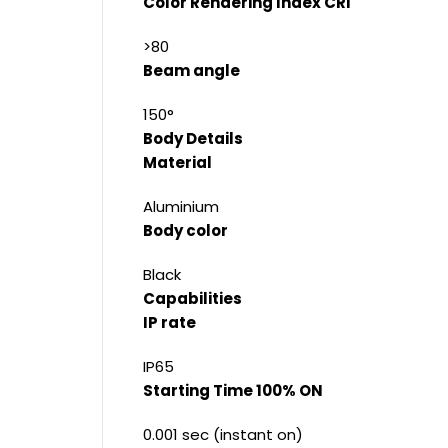
Color Rendering Index CRI
>80
Beam angle
150°
Body Details
Material
Aluminium
Body color
Black
Capabilities
IP rate
IP65
Starting Time 100% ON
0.001 sec (instant on)