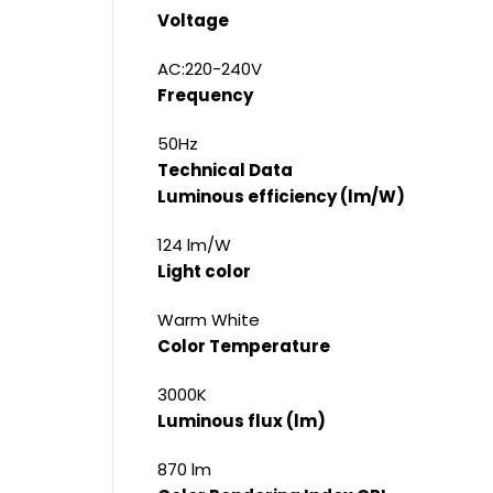
Voltage
AC:220-240V
Frequency
50Hz
Technical Data
Luminous efficiency (lm/W)
124 lm/W
Light color
Warm White
Color Temperature
3000K
Luminous flux (lm)
870 lm