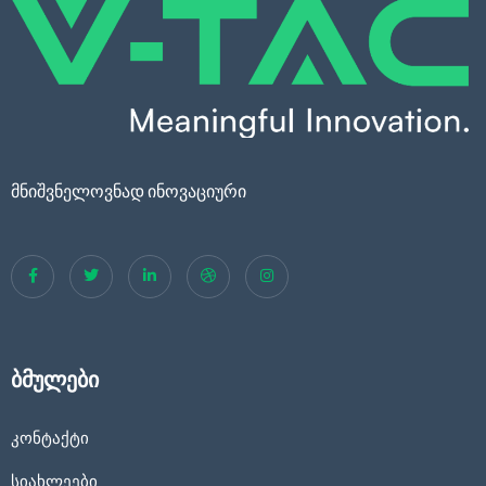
მნიშვნელოვნად ინოვაციური
ბმულები
კონტაქტი
სიახლეები