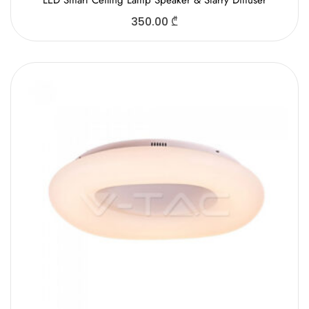
LED Smart Ceiling Lamp Speaker & Starry Diffuser
350.00
₾