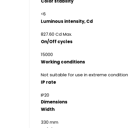
Color stability
<6
Luminous intensity, Cd
827.60 Cd Max.
On/Off cycles
15000
Working conditions
Not suitable for use in extreme condition
IP rate
IP20
Dimensions
Width
330 mm