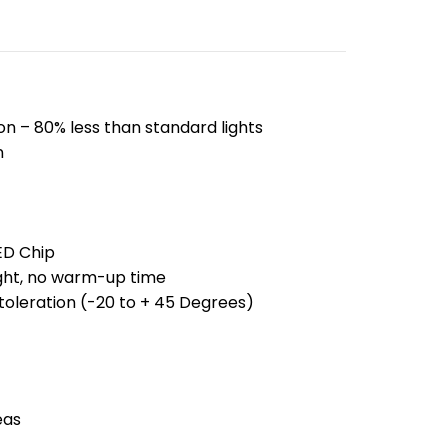
n – 80% less than standard lights
n
ED Chip
ight, no warm-up time
oleration (-20 to + 45 Degrees)
eas