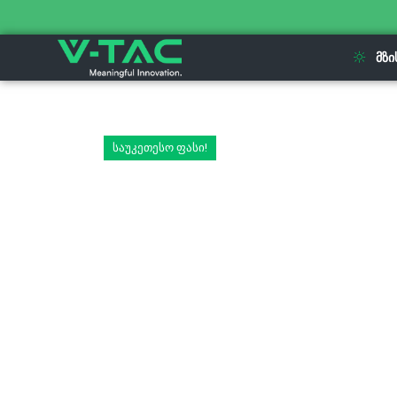
ᲛᲖᲘ
საუკეთესო ფასი!