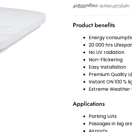
კატეგორია:
ფასდაკლებები
Product benefits
Energy consumptio
20 000 hrs Lifespa
No UV radiation
Non-Flickering
Easy Installation
Premium Quality L
Instant ON 100 % l
Extreme Weather t
Applications
Parking Lots
Passages in big ar
Airports,