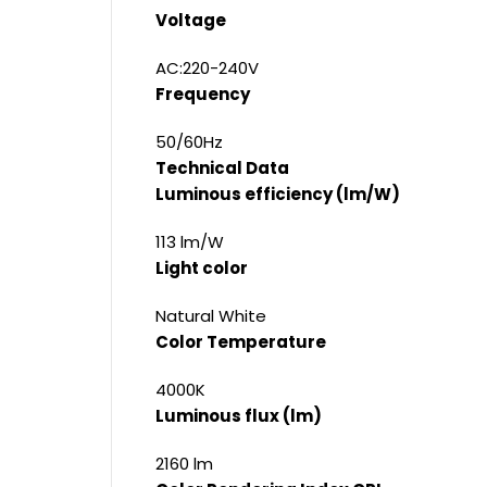
Voltage
AC:220-240V
Frequency
50/60Hz
Technical Data
Luminous efficiency (lm/W)
113 lm/W
Light color
Natural White
Color Temperature
4000K
Luminous flux (lm)
2160 lm