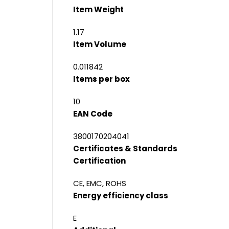
Item Weight
1.17
Item Volume
0.011842
Items per box
10
EAN Code
3800170204041
Certificates & Standards
Certification
CE, EMC, ROHS
Energy efficiency class
E