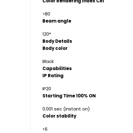
Color Rendering Index CRI
>80
Beam angle
120°
Body Details
Body color
Black
Capabilities
IP Rating
IP20
Starting Time 100% ON
0.001 sec (instant on)
Color stability
<6