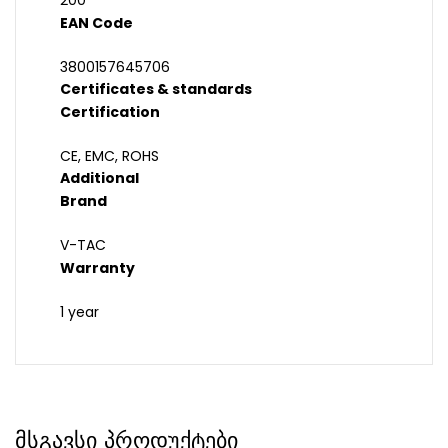
200
EAN Code
3800157645706
Certificates & standards
Certification
CE, EMC, ROHS
Additional
Brand
V-TAC
Warranty
1 year
მსგავსი პროდუქტები