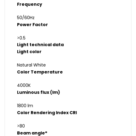
Frequency
50/60Hz
Power Factor
>0.5
Light technical data
Light color
Natural White
Color Temperature
4000K
Luminous flux (lm)
1800 lm
Color Rendering Index CRI
>80
Beam angle°